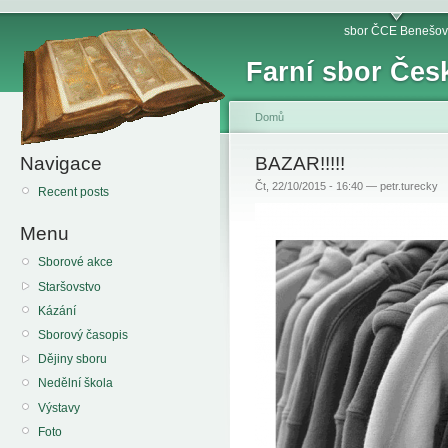
sbor ČCE Benešov
Farní sbor Čes
Domů
Navigace
BAZAR!!!!!
Čt, 22/10/2015 - 16:40 — petr.turecky
Recent posts
Menu
Sborové akce
Staršovstvo
Kázání
Sborový časopis
Dějiny sboru
Nedělní škola
Výstavy
Foto