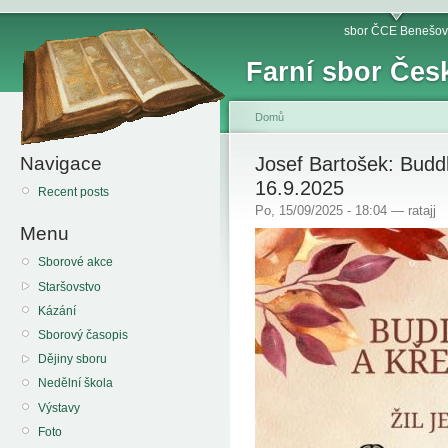
sbor ČCE Benešov
Farní sbor Čes
Domů
Navigace
Josef Bartošek: Budd
16.9.2025
Recent posts
Po, 15/09/2025 - 18:04 — ratajj
Menu
Sborové akce
Staršovstvo
Kázání
Sborový časopis
Dějiny sboru
Nedělní škola
Výstavy
Foto