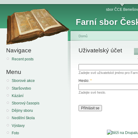
sbor ČCE Benešov
Farní sbor Čes
Domů
Navigace
Uživatelský účet
Recent posts
Menu
Zadejte své uživatelské jméno pro Far
Heslo:
*
Sborové akce
Staršovstvo
Zadejte své heslo.
Kázání
Sborový časopis
Dějiny sboru
Nedělní škola
Výstavy
Foto