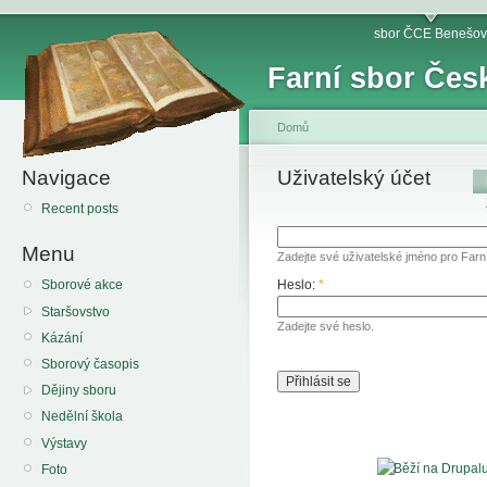
sbor ČCE Benešov
Farní sbor Čes
Domů
Navigace
Uživatelský účet
Recent posts
Menu
Zadejte své uživatelské jméno pro Far
Heslo:
*
Sborové akce
Staršovstvo
Zadejte své heslo.
Kázání
Sborový časopis
Dějiny sboru
Nedělní škola
Výstavy
Foto