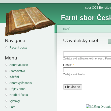
sbor ČCE Benešov
Farní sbor Čes
Domů
Navigace
Uživatelský účet
Recent posts
Menu
Zadejte své uživatelské jméno pro Far
Heslo:
*
Sborové akce
Staršovstvo
Zadejte své heslo.
Kázání
Sborový časopis
Dějiny sboru
Nedělní škola
Výstavy
Foto