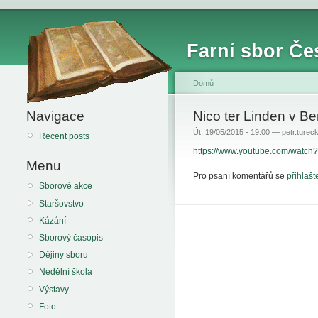
Farní sbor Če
Domů
Navigace
Nico ter Linden v B
Út, 19/05/2015 - 19:00 — petr.turec
Recent posts
https://www.youtube.com/watc
Menu
Pro psaní komentářů se
přihlašt
Sborové akce
Staršovstvo
Kázání
Sborový časopis
Dějiny sboru
Nedělní škola
Výstavy
Foto