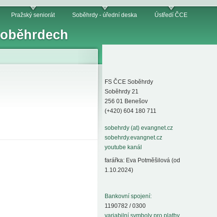
Pražský seniorát
Soběhrdy - úřední deska
Ústředí ČCE
 Soběhrdech
FS ČCE Soběhrdy
Soběhrdy 21
256 01 Benešov
(+420) 604 180 711
sobehrdy (at) evangnet.cz
sobehrdy.evangnet.cz
youtube kanál
farářka: Eva Potměšilová (od
1.10.2024)
Bankovní spojení:
1190782 / 0300
variabilní symboly pro platby