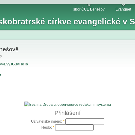
sbor ČCE Benešov
Evangnet
skobratrské církve evangelické v
enešově
ky
h?v=E9yJGuAHeTo
e
Přihlášení
Uživatelské jméno:
*
Heslo:
*