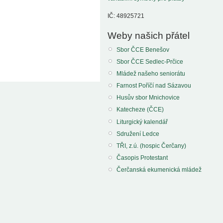
IČ: 48925721
Weby našich přátel
Sbor ČCE Benešov
Sbor ČCE Sedlec-Prčice
Mládež našeho seniorátu
Farnost Poříčí nad Sázavou
Husův sbor Mnichovice
Katecheze (ČCE)
Liturgický kalendář
Sdružení Ledce
TŘI, z.ú. (hospic Čerčany)
Časopis Protestant
Čerčanská ekumenická mládež