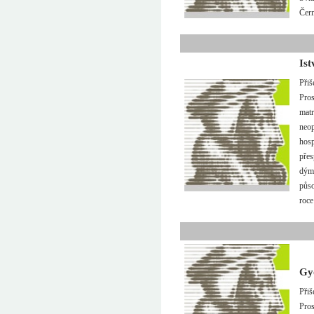
Čer
Is
Přiš
Pros
matr
neop
hosp
přes
dýmk
půso
roce
Gy
Přiš
Pros