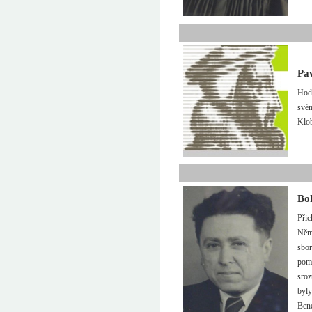
Pa
Hodn
svém
Klob
Bo
Přic
Němc
sbor
pomo
sroz
byly
Ben