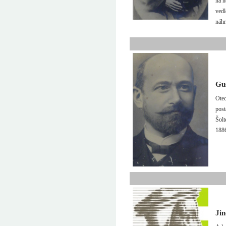
na n
vedl
náh
Gu
Otec
post
Šolt
1886
Jin