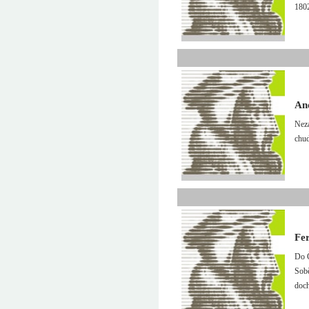
1802
An
Neza
chud
Fe
Do Č
Sobě
doch