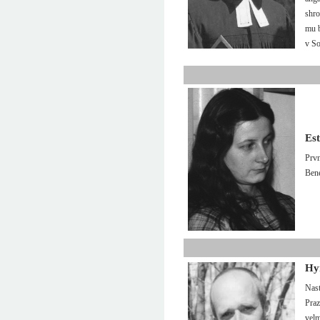
shro
mu b
v So
Es
Prvn
Bene
Hy
Nast
Praz
velm