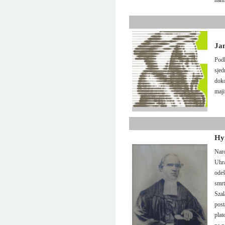
hanl
Ja
Podl
sjed
doko
maji
Hy
Naro
Uhrá
odeš
smrt
Szal
post
plat