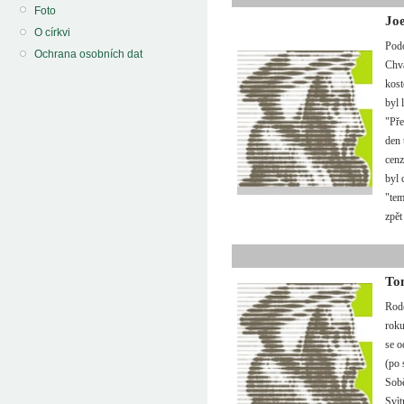
Foto
Joe
O církvi
Podo
Ochrana osobních dat
Chva
kost
byl 
"Pře
den 
cenz
byl 
"tem
zpět
To
Rod
roku
se o
(po 
Sobě
Svìt