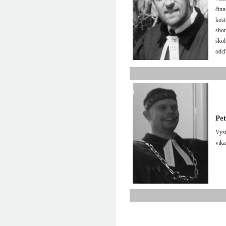
činn
kost
sbor
škol
odch
Pe
Vyst
vika