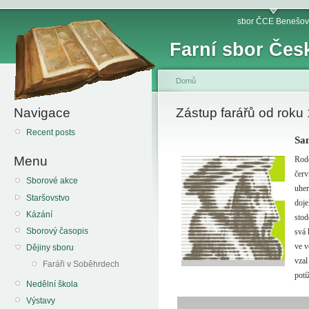
sbor ČCE Benešov
Farní sbor Čes
Domů
Navigace
Zástup farářů od roku
Recent posts
Sa
Menu
Rode
červ
Sborové akce
uher
Staršovstvo
doje
Kázání
stod
Sborový časopis
svá 
ve v
Dějiny sboru
vzal
Faráři v Soběhrdech
potí
Nedělní škola
Výstavy