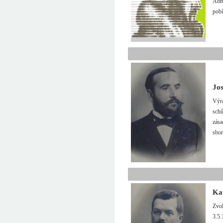
Admi
pobí
Jo
Výra
schů
zása
sbor
Ka
Zvol
3.5.