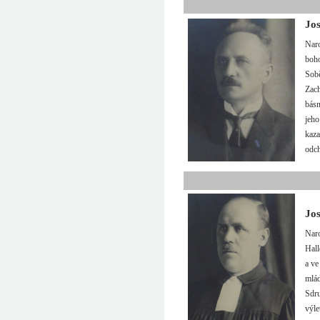
Jos
Naro
boho
Sobě
Zach
básn
jeho
kaza
odch
Jos
Naro
Hall
a ve
mlád
Sdru
výle