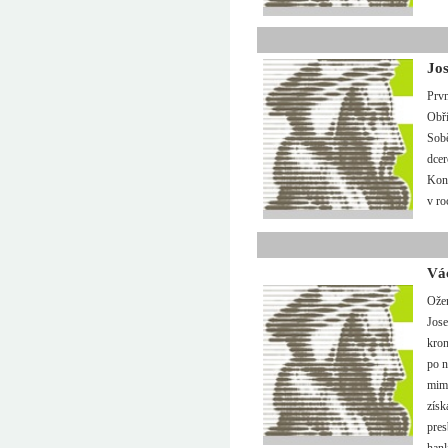
Jos
Prvn
Obří
Sobě
dcer
Kona
v ro
Vá
Ožen
Jose
kron
po n
mimo
získ
pres