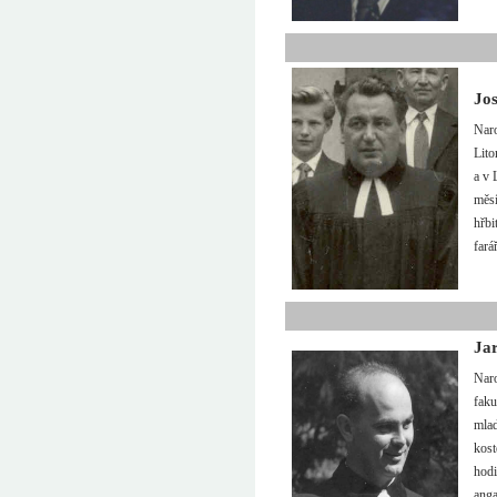
Jo
Naro
Lito
a v 
měsí
hřbi
fará
Ja
Naro
faku
mlad
kost
hodi
anga