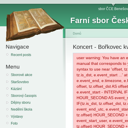
sbor ČCE Benešov
Farní sbor Čes
Domů
Navigace
Koncert - Bořkovec kv
Recent posts
user warning: You have an e
manual that corresponds to y
Menu
syntax to use near 'offset, tz
tz.is_dst, e.event_start ...'
Sborové akce
e.event_end, e.timezone, e.
Staršovstvo
offset, tz.offset_dst AS offse
Kázání
e.event_start - INTERVAL IF(tz
Sborový časopis
HOUR_SECOND AS event_sta
Dějiny sboru
IF(tz.is_dst, tz.offset_dst
event_end_utc, e.event_start
Nedělní škola
tz.offset) HOUR_SECOND 
Výstavy
event_start_user, e.event_en
Foto
tz.offset) HOUR_SECOND 