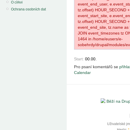
O církvi
event_end_user, e.event_star
Ochrana osobních dat
tz.offset) HOUR_SECOND 
event_start_site, e.event_en
tz.offset) HOUR_SECOND 
event_end_site, tz.name 
JOIN event_timezones tz O
1464 in /home/eusers/e-
sobehrdy/drupal/modules/eve
Start:
00.00.
Pro psaní komentářů se
přihla
Calendar
Uživatelské j
Heslo:
*