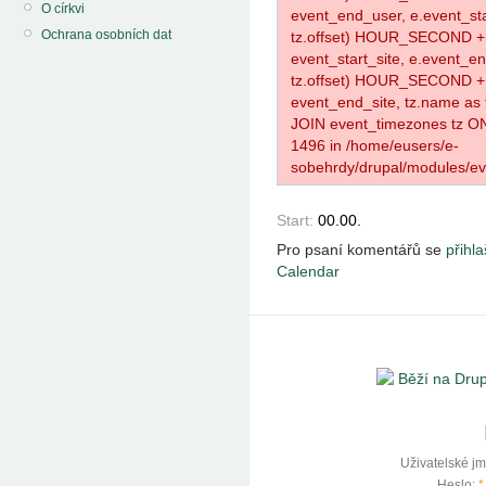
O církvi
event_end_user, e.event_star
Ochrana osobních dat
tz.offset) HOUR_SECOND 
event_start_site, e.event_en
tz.offset) HOUR_SECOND 
event_end_site, tz.name 
JOIN event_timezones tz O
1496 in /home/eusers/e-
sobehrdy/drupal/modules/eve
Start:
00.00.
Pro psaní komentářů se
přihla
Calendar
Uživatelské j
Heslo:
*