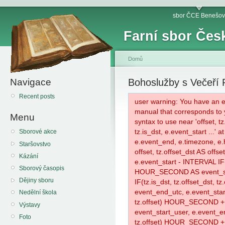
sbor ČCE Benešov
Farní sbor Čes
Domů
Navigace
Bohoslužby s Večeří 
Recent posts
user warning: You have an e
manual that corresponds to y
Menu
syntax to use near 'offset, tz
tz.is_dst, e.event_start ...'
Sborové akce
e.event_end, e.timezone, e.
Staršovstvo
offset, tz.offset_dst AS offse
Kázání
e.event_start - INTERVAL IF(tz
Sborový časopis
HOUR_SECOND AS event_sta
Dějiny sboru
IF(tz.is_dst, tz.offset_dst
event_end_utc, e.event_start
Nedělní škola
tz.offset) HOUR_SECOND 
Výstavy
event_start_user, e.event_en
Foto
tz.offset) HOUR_SECOND 