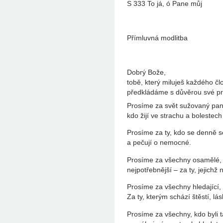
S 333 To já, ó Pane můj
Přímluvná modlitba
Dobrý Bože,
tobě, který miluješ každého čl
předkládáme s důvěrou své pr
Prosíme za svět sužovaný pan
kdo žijí ve strachu a bolestech
Prosíme za ty, kdo se denně set
a pečují o nemocné.
Prosíme za všechny osamělé, kt
nejpotřebnější – za ty, jejichž
Prosíme za všechny hledající, 
Za ty, kterým schází štěstí, lás
Prosíme za všechny, kdo byli t