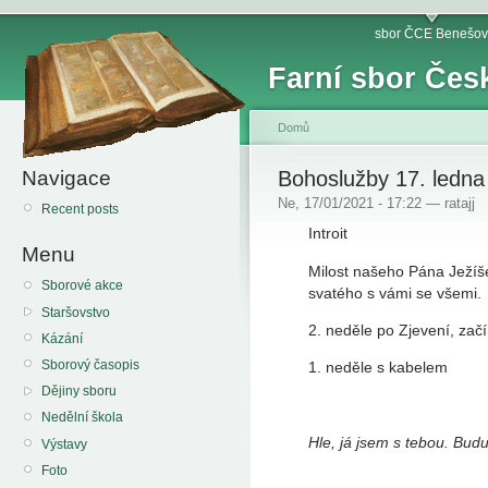
sbor ČCE Benešov
Farní sbor Čes
Domů
Navigace
Bohoslužby 17. ledna
Ne, 17/01/2021 - 17:22 — ratajj
Recent posts
Introit
Menu
Milost našeho Pána Ježíše
Sborové akce
svatého s vámi se všemi.
Staršovstvo
2. neděle po Zjevení, zač
Kázání
Sborový časopis
1. neděle s kabelem
Dějiny sboru
Nedělní škola
Hle, já jsem s tebou. Bud
Výstavy
Foto