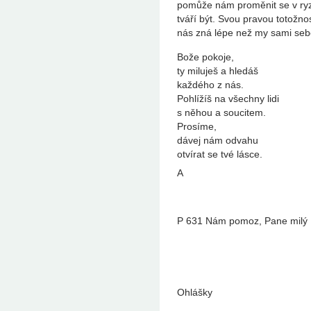
pomůže nám proměnit se v ry
tváří být. Svou pravou totožno
nás zná lépe než my sami seb
Bože pokoje,
ty miluješ a hledáš
každého z nás.
Pohlížíš na všechny lidi
s něhou a soucitem.
Prosíme,
dávej nám odvahu
otvírat se tvé lásce.
A
P 631 Nám pomoz, Pane milý
Ohlášky