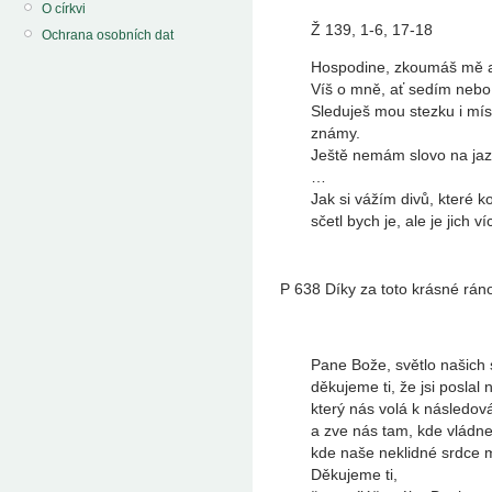
O církvi
Ž 139, 1-6, 17-18
Ochrana osobních dat
Hospodine, zkoumáš mě 
Víš o mně, ať sedím nebo v
Sleduješ mou stezku i mís
známy.
Ještě nemám slovo na jazy
…
Jak si vážím divů, které k
sčetl bych je, ale je jich 
P 638 Díky za toto krásné rán
Pane Bože, světlo našich 
děkujeme ti, že jsi poslal
který nás volá k následov
a zve nás tam, kde vládne
kde naše neklidné srdce 
Děkujeme ti,