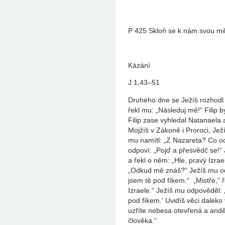
P 425 Skloň se k nám svou mil
Kázání
J 1,43–51
Druhého dne se Ježíš rozhodl v
řekl mu: „Následuj mě!“ Filip 
Filip zase vyhledal Natanaela 
Mojžíš v Zákoně i Proroci, Je
mu namítl: „Z Nazareta? Co o
odpoví: „Pojď a přesvědč se!“ 
a řekl o něm: „Hle, pravý Izrae
„Odkud mě znáš?“ Ježíš mu odpo
jsem tě pod fíkem.“ „Mistře,“ ře
Izraele.“ Ježíš mu odpověděl: „T
pod fíkem.‘ Uvidíš věci daleko
uzříte nebesa otevřená a andě
člověka.“