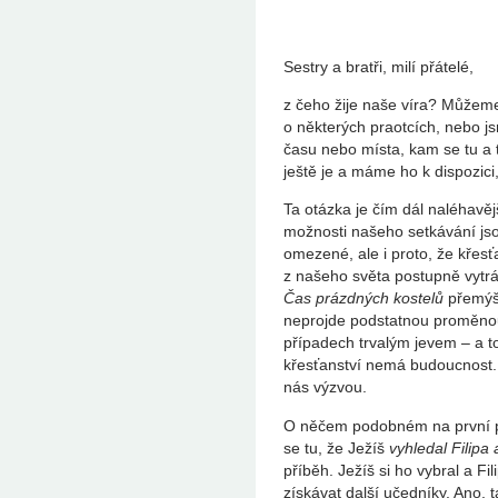
Sestry a bratři, milí přátelé,
z čeho žije naše víra? Můžeme
o některých praotcích, nebo j
času nebo místa, kam se tu a 
ještě je a máme ho k dispozic
Ta otázka je čím dál naléhavějš
možnosti našeho setkávání jso
omezené, ale i proto, že křesť
z našeho světa postupně vytr
Čas prázdných kostelů
přemýšl
neprojde podstatnou proměnou
případech trvalým jevem – a t
křesťanství nemá budoucnost.
nás výzvou.
O něčem podobném na první po
se tu, že Ježíš
vyhledal Filipa
příběh. Ježíš si ho vybral a F
získávat další učedníky. Ano, 