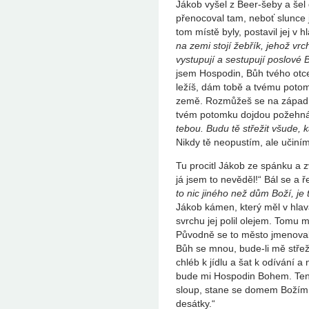
Jákob vyšel z Beer-šeby a šel
přenocoval tam, neboť slunce 
tom místě byly, postavil jej v 
na zemi stojí žebřík, jehož v
vystupují a sestupují poslové 
jsem Hospodin, Bůh tvého otc
ležíš, dám tobě a tvému poto
země. Rozmůžeš se na západ i 
tvém potomku dojdou požehná
tebou. Budu tě střežit všude,
Nikdy tě neopustím, ale učiním, 
Tu procitl Jákob ze spánku a z
já jsem to nevěděl!“ Bál se a ř
to nic jiného než dům Boží, je
Jákob kámen, který měl v hlavá
svrchu jej polil olejem. Tomu m
Původně se to město jmenovalo
Bůh se mnou, bude-li mě střeži
chléb k jídlu a šat k odívání a
bude mi Hospodin Bohem. Tent
sloup, stane se domem Božím. 
desátky.“