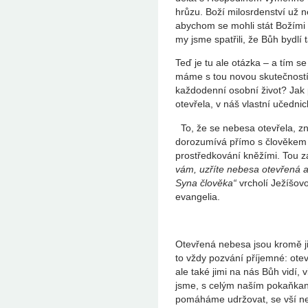
hrůzu. Boží milosrdenství už ne
abychom se mohli stát Božími 
my jsme spatřili, že Bůh bydlí 
Teď je tu ale otázka – a tím s
máme s tou novou skutečností
každodenní osobní život? Jak 
otevřela, v náš vlastní učedni
To, že se nebesa otevřela, zn
dorozumívá přímo s člověkem 
prostředkování kněžími. Tou 
vám, uzříte nebesa otevřená a
Syna člověka“
vrcholí Ježíšov
evangelia.
Otevřená nebesa jsou kromě j
to vždy pozvání příjemné: ot
ale také jimi na nás Bůh vidí, v
jsme, s celým naším pokaňkan
pomáháme udržovat, se vší nelá