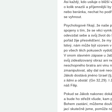
Asi každý, kdo usiluje o bližší
o kolik snazší a příjemnější b
nebo beránka, nechat ho pod
se vyhnout.
Psychologové říkají, že naše p
spojeny s tím, že se věci vymkl
odevzdat sebe a svůj život do
pořád žije přesvědčení, že my 
lstivý, nám může být vzorem v
po všech těch pokusech vydobýt
V onom slavném zápase u Jab
svůj zidealizovaný obraz ani 
neschopného bratra ani vinu 
zmanipulovat, aby dal své ne
Jákob dostává jméno Izrael (tj
s lidmi a obstál.
(Gn 32,29). I
náš Filip.
Pokud se Jákob nakonec dokáz
a bude ho střežit všude, kam 
Bohem zastání, můžeme doufa
jací skutečně jsme, pomůže n