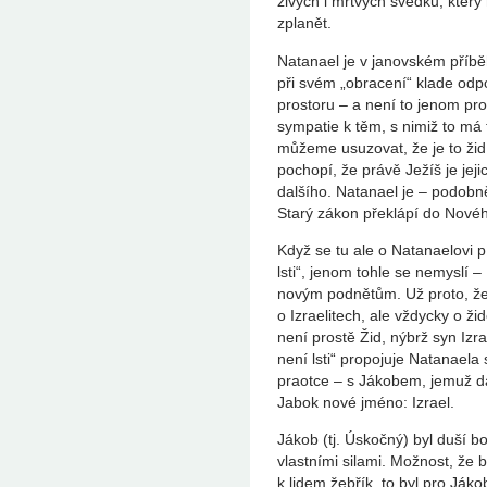
živých i mrtvých svědků, kter
zplanět.
Natanael je v janovském příběh
při svém „obracení“ klade odp
prostoru – a není to jenom pr
sympatie k těm, s nimiž to má 
můžeme usuzovat, že je to žid
pochopí, že právě Ježíš je je
dalšího. Natanael je – podobně 
Starý zákon překlápí do Nové
Když se tu ale o Natanaelovi pí
lsti“, jenom tohle se nemyslí 
novým podnětům. Už proto, že
o Izraelitech, ale vždycky o žid
není prostě Žid, nýbrž syn Izra
není lsti“ propojuje Natanaela
praotce – s Jákobem, jemuž d
Jabok nové jméno: Izrael.
Jákob (tj. Úskočný) byl duší 
vlastními silami. Možnost, že
k lidem žebřík, to byl pro Ják