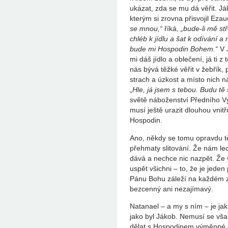
ukázat, zda se mu dá věřit. Ják
kterým si zrovna přisvojil Eza
se mnou,“
říká,
„bude-li mě stř
chléb k jídlu a šat k odívání a
bude mi Hospodin Bohem.“
V 
mi dáš jídlo a oblečení, já ti z
nás bývá těžké věřit v žebřík
strach a úzkost a místo nich n
„
Hle, já jsem s tebou. Budu tě 
světě náboženství Předního 
musí ještě urazit dlouhou vnitř
Hospodin.
Ano, někdy se tomu opravdu tě
přehmaty slitování. Že nám le
dává a nechce nic nazpět. Že 
uspět všichni – to, že je jede
Pánu Bohu záleží na každém z 
bezcenný ani nezajímavý.
Natanael – a my s ním – je jak
jako byl Jákob. Nemusí se vša
dělat s Hospodinem výměnné 