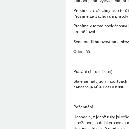
pomáhej nám vytrvale hledat c
Prosíme za všechny, kdo touží
Prosíme za zachování přírody 
Prosíme v tomto společenství 
proměňoval.
Svou modlitbu uzavíráme slovy
Otče náš…
Poslání (1 Te 5,16nn)
Stále se radujte, v modlitbách
neboť to je vůle Boží v Kristu J
Požehnání
Hospodin, z jehož ruky jsi vyšel
ti požehnej, a dej ti prospívat 
Hospodin tě chraň před strac