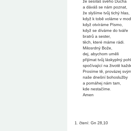
že sesíláš svého Ducha
a dáváš se nám poznat,
že slyšíme tvůj tichý hlas,
když k tobě voláme v modl
když otvíráme Písmo,
když se díváme do tváře
bratrů a sester,
těch, které máme rádi.
Milosrdný Bože,
dej, abychom uměli
přijímat tvůj láskyplný poh
spočívající na životě každ
Prosíme tě, provázej svý
naše dnešní bohoslužby
a pomáhej nám tam,
kde nestačíme.
Amen
1. čtení: Gn 28,10