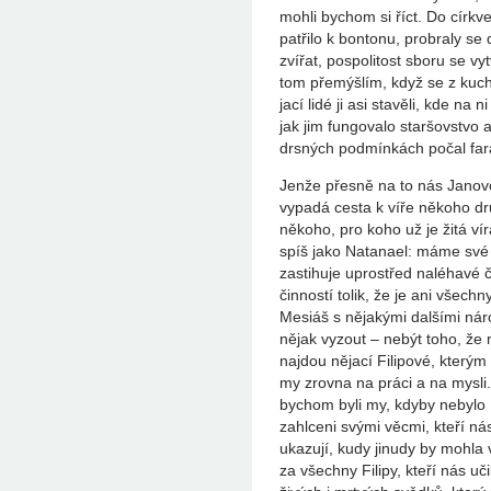
mohli bychom si říct. Do církve
patřilo k bontonu, probraly s
zvířat, pospolitost sboru se 
tom přemýšlím, když se z kuc
jací lidé ji asi stavěli, kde na
jak jim fungovalo staršovstvo 
drsných podmínkách počal fará
Jenže přesně na to nás Janovo
vypadá cesta k víře někoho dr
někoho, pro koho už je žitá v
spíš jako Natanael: máme své 
zastihuje uprostřed naléhavé
činností tolik, že je ani všech
Mesiáš s nějakými dalšími ná
nějak vyzout – nebýt toho, že 
najdou nějací Filipové, kterým
my zrovna na práci a na mysli.
bychom byli my, kdyby nebylo F
zahlceni svými věcmi, kteří ná
ukazují, kudy jinudy by mohla 
za všechny Filipy, kteří nás uč