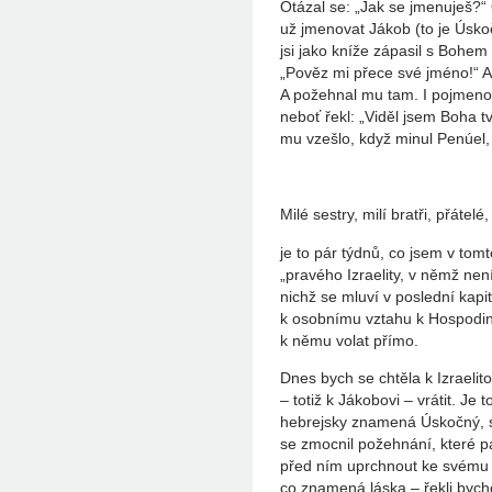
Otázal se: „Jak se jmenuješ?“
už jmenovat Jákob (to je Úskoč
jsi jako kníže zápasil s Bohem 
„Pověz mi přece své jméno!“ A
A požehnal mu tam. I pojmenova
neboť řekl: „Viděl jsem Boha tv
mu vzešlo, když minul Penúel, 
Milé sestry, milí bratři, přátelé,
je to pár týdnů, co jsem v tom
„pravého Izraelity, v němž není
nichž se mluví v poslední kap
k osobnímu vztahu k Hospodi
k němu volat přímo.
Dnes bych se chtěla k Izraelit
– totiž k Jákobovi – vrátit. Je
hebrejsky znamená Úskočný, s
se zmocnil požehnání, které p
před ním uprchnout ke svému s
co znamená láska – řekli bycho