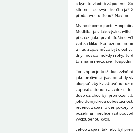
s kým to vlastně zápasíme: Se
stínem – se svým horším já? 
představou o Bohu? Nevíme.
My nechceme pustit Hospodina
Modlitba je v takových chvílíc
přichází jako první. Bušíme vší
vzít za kliku. Nemůžeme, neum
a náš zápas může být dlouhý, 
dny, měsíce, někdy i roky. Je 
to s námi nevzdává Hospodin.
Ten zápas je totiž dost zvláštní
jako protivníci, jsou mnohdy v
alespoň zbytky zdravého rozu
zápasit s Bohem a zvítězit. Te
duše už chce být přemožen. J
jeho domýšlivou soběstačnost, 
řečeno, zápasí o dar pokory, o
požehnání nechce vzít podvod
vykloubenou kyčlí.
Jákob zápasí tak, aby byl pře