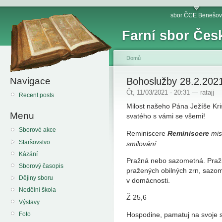
sbor ČCE Benešov
Farní sbor Čes
Domů
Navigace
Bohoslužby 28.2.202
Čt, 11/03/2021 - 20:31 — ratajj
Recent posts
Milost našeho Pána Ježíše Kri
Menu
svatého s vámi se všemi!
Sborové akce
Reminiscere
Reminiscere
mis
Staršovstvo
smilování
Kázání
Pražná nebo sazometná. Pražn
Sborový časopis
pražených obilných zrn, sazom
Dějiny sboru
v domácnosti.
Nedělní škola
Ž 25,6
Výstavy
Foto
Hospodine, pamatuj na svoje sl