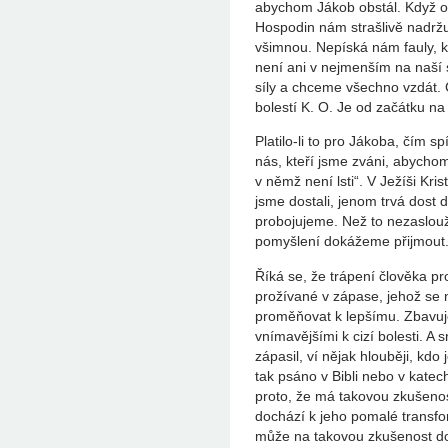
abychom Jákob obstál. Když o
Hospodin nám strašlivě nadržu
všimnou. Nepíská nám fauly, 
není ani v nejmenším na naší
síly a chceme všechno vzdát. 
bolestí K. O. Je od začátku na
Platilo-li to pro Jákoba, čím s
nás, kteří jsme zváni, abychom
v němž není lsti“. V Ježíši Kr
jsme dostali, jenom trvá dost
probojujeme. Než to nezaslou
pomyšlení dokážeme přijmout
Říká se, že trápení člověka p
prožívané v zápase, jehož se 
proměňovat k lepšímu. Zbavuje
vnímavějšími k cizí bolesti. A
zápasil, ví nějak hlouběji, kdo 
tak psáno v Bibli nebo v katec
proto, že má takovou zkušeno
dochází k jeho pomalé transfo
může na takovou zkušenost do