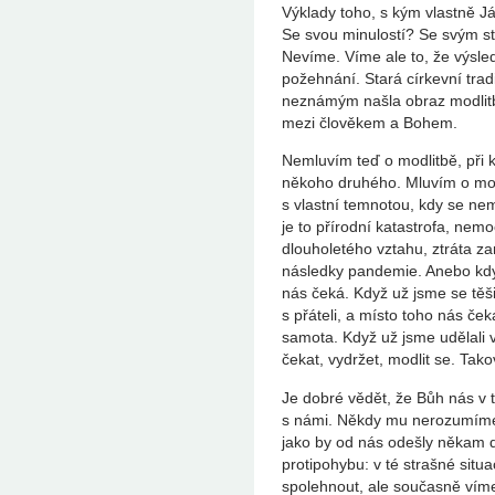
Výklady toho, s kým vlastně Já
Se svou minulostí? Se svým s
Nevíme. Víme ale to, že výsl
požehnání. Stará církevní tra
neznámým našla obraz modlitb
mezi člověkem a Bohem.
Nemluvím teď o modlitbě, při k
někoho druhého. Mluvím o mo
s vlastní temnotou, kdy se ne
je to přírodní katastrofa, nem
dlouholetého vztahu, ztráta z
následky pandemie. Anebo kdy
nás čeká. Když už jsme se těši
s přáteli, a místo toho nás ček
samota. Když už jsme udělali 
čekat, vydržet, modlit se. Tak
Je dobré vědět, že Bůh nás v
s námi. Někdy mu nerozumíme
jako by od nás odešly někam 
protipohybu: v té strašné sit
spolehnout, ale současně víme