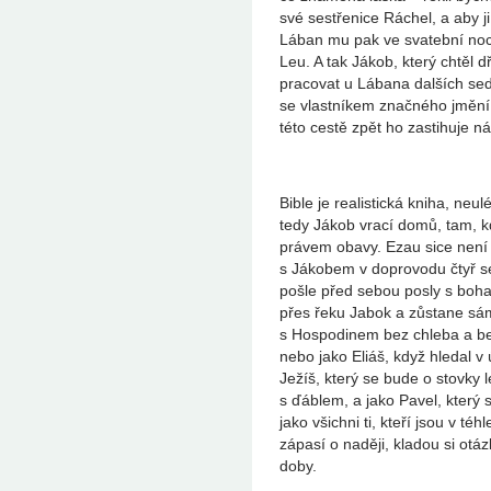
své sestřenice Ráchel, a aby j
Lában mu pak ve svatební noc m
Leu. A tak Jákob, který chtěl 
pracovat u Lábana dalších sedm
se vlastníkem značného jmění, 
této cestě zpět ho zastihuje ná
Bible je realistická kniha, neu
tedy Jákob vrací domů, tam, kd
právem obavy. Ezau sice není K
s Jákobem v doprovodu čtyř s
pošle před sebou posly s bohat
přes řeku Jabok a zůstane sám
s Hospodinem bez chleba a bez
nebo jako Eliáš, když hledal v 
Ježíš, který se bude o stovky l
s ďáblem, a jako Pavel, který s
jako všichni ti, kteří jsou v 
zápasí o naději, kladou si otá
doby.