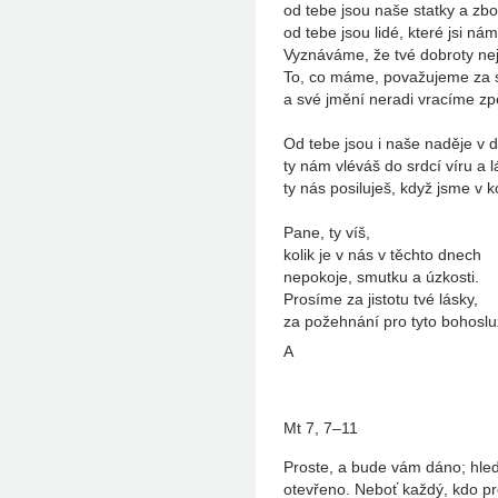
od tebe jsou naše statky a zbo
od tebe jsou lidé, které jsi nám
Vyznáváme, že tvé dobroty ne
To, co máme, považujeme za 
a své jmění neradi vracíme zp
Od tebe jsou i naše naděje v 
ty nám vléváš do srdcí víru a l
ty nás posiluješ, když jsme v k
Pane, ty víš,
kolik je v nás v těchto dnech
nepokoje, smutku a úzkosti.
Prosíme za jistotu tvé lásky,
za požehnání pro tyto bohoslu
A
Mt 7, 7–11
Proste, a bude vám dáno; hled
otevřeno. Neboť každý, kdo pr