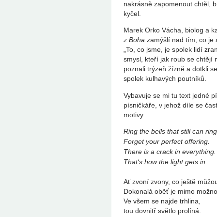
nakrásně zapomenout chtěl, b
kyčel.
Marek Orko Vácha, biolog a ka
z Boha
zamýšlí nad tím, co je 
„To, co jsme, je spolek lidí zr
smysl, kteří jak roub se chtějí
poznali trýzeň žízně a dotkli 
spolek kulhavých poutníků.
Vybavuje se mi tu text jedné
písničkáře, v jehož díle se čas
motivy.
Ring the bells that still can ring
Forget your perfect offering.
There is a crack in everything.
That‘s how the light gets in.
Ať zvoní zvony, co ještě můžou
Dokonalá oběť je mimo možnos
Ve všem se najde trhlina,
tou dovnitř světlo prolíná.