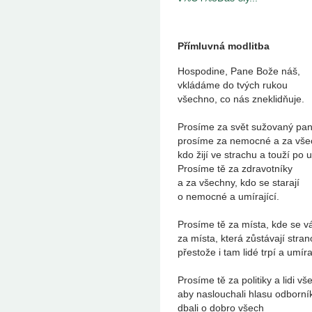
Přímluvná modlitba
Hospodine, Pane Bože náš,
vkládáme do tvých rukou
všechno, co nás zneklidňuje.
Prosíme za svět sužovaný pan
prosíme za nemocné a za vše
kdo žijí ve strachu a touží po 
Prosíme tě za zdravotníky
a za všechny, kdo se starají
o nemocné a umírající.
Prosíme tě za místa, kde se vá
za místa, která zůstávají stra
přestože i tam lidé trpí a umíra
Prosíme tě za politiky a lidi vše
aby naslouchali hlasu odborní
dbali o dobro všech