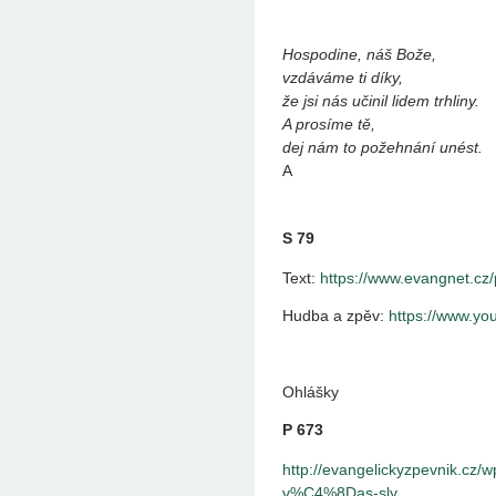
Hospodine, náš Bože,
vzdáváme ti díky,
že jsi nás učinil lidem trhliny.
A prosíme tě,
dej nám to požehnání unést.
A
S 79
Text:
https://www.evangnet.c
Hudba a zpěv:
https://www.y
Ohlášky
P 673
http://evangelickyzpevnik.cz/
v%C4%8Das-sly...