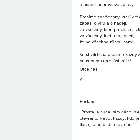
a nešířili nepravdivé zprávy.
Prosíme za všechny, kteří v t
zápasí o víru a o naději,
za všechny, kteří procházejí 
za všechny, kteří mají pocit,
že na všechno zůstali sami.
Ve chvíli ticha prosíme každý z
na čem mu obzvlášť záleží.
Otče náš
A
Poslání
„Proste, a bude vám dáno; hled
otevřeno. Neboť každý, kdo pr
tluče, tomu bude otevřeno.“