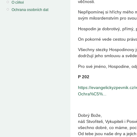
věčnosti.
O církvi
Ochrana osobních dat
Nepřipomínej si hříchy mého m
svým milosrdenstvím pro svou 
Hospodin je dobrotivý, přímý, 
On pokorné vede cestou práva,
Všechny stezky Hospodinovy jso
dodržují jeho smlouvu a svěde
Pro své jméno, Hospodine, odp
P 202
https://evangelickyzpevnik.c
Ochra%C5%...
Dobrý Bože,
náš Stvořiteli, Vykupiteli i Posvě
všechno dobré, co máme, poch
Od tebe jsou naše dny a jejich