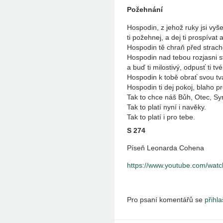
Požehnání
Hospodin, z jehož ruky jsi vyšel
ti požehnej, a dej ti prospívat 
Hospodin tě chraň před strac
Hospodin nad tebou rozjasni svů
a buď ti milostivý, odpusť ti tv
Hospodin k tobě obrať svou tvá
Hospodin ti dej pokoj, blaho pr
Tak to chce náš Bůh, Otec, Sy
Tak to platí nyní i navěky.
Tak to platí i pro tebe.
S 274
Píseň Leonarda Cohena
https://www.youtube.com/wa
Pro psaní komentářů se
přihla