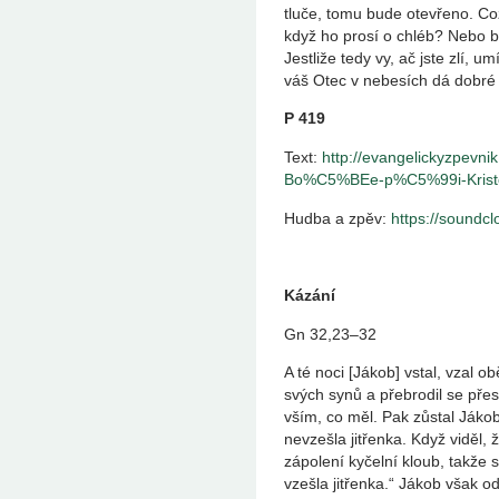
tluče, tomu bude otevřeno. C
když ho prosí o chléb? Nebo b
Jestliže tedy vy, ač jste zlí,
váš Otec v nebesích dá dobré 
P 419
Text:
http://evangelickyzpev
Bo%C5%BEe-p%C5%99i-Kristo
Hudba a zpěv:
https://soundc
Kázání
Gn 32,23–32
A té noci [Jákob] vstal, vzal o
svých synů a přebrodil se přes
vším, co měl. Pak zůstal Jákob
nevzešla jitřenka. Když viděl,
zápolení kyčelní kloub, takže 
vzešla jitřenka.“ Jákob však o