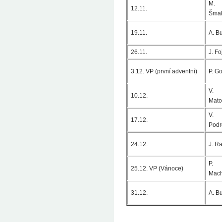
M.
12.11.
Šma
19.11.
A. B
26.11.
J. Fo
3.12. VP (první adventní)
P. G
V.
10.12.
Mato
V.
17.12.
Podr
24.12.
J. Ra
P.
25.12. VP (Vánoce)
Mac
31.12.
A. B