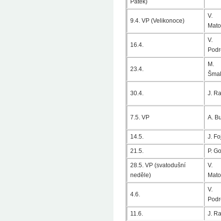
Pátek)
V.
9.4. VP (Velikonoce)
Mato
V.
16.4.
Podr
M.
23.4.
Šma
30.4.
J. Ra
7.5. VP
A. B
14.5.
J. Fo
21.5.
P. G
28.5. VP (svatodušní
V.
neděle)
Mato
V.
4.6.
Podr
11.6.
J. Ra