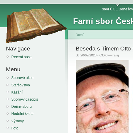
sbor ČCE Benešov
Farní sbor Čes
Domů
Navigace
Beseda s Timem Otto 
St, 20/09/2023 - 09:46 — ratajj
Recent posts
Menu
Sborové akce
Staršovstvo
Kázání
Sborový časopis
Dějiny sboru
Nedělní škola
Výstavy
Foto