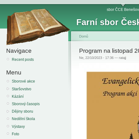
sbor ČCE Benešov
Farní sbor Čes
Domů
Navigace
Program na listopad 
Ne, 22/10/2023 - 17:36 — ratajj
Recent posts
Menu
Sborové akce
Staršovstvo
Kázání
Sborový časopis
Dějiny sboru
Nedělní škola
Výstavy
Foto