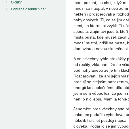
O církvi
mám poznat, co chci, když mi 
mnozí se naopak v nové zemi 
Ochrana osobních dat
někteří i prosperovali a rozhod
babylonských. Ti, co se jim daři
zemi, na kterou si zvykli. Ti n
spousta. Zajímaví jsou ti, kteří s
místa pustá, kde museli začít 
mnozí místní, přišli na místa, k
domovinu a novou skutečnost v
A oni všechny tyhle překážky pře
od reality, zklamání, že ne všic
pod nohy anebo že je tím kla
Rozčarování, že ani jejich vla
pracují se stejným nasazením, 
energii ke společnému dílu atd
jsem sem vůbec lez, že jsem ra
není o nic lepší. Mám já tohle
Jenomže: přes všechny tyto pře
nakonec podařilo vybudovat úc
několik tisíc let později napsal
člověka. Podařilo se jim vybud