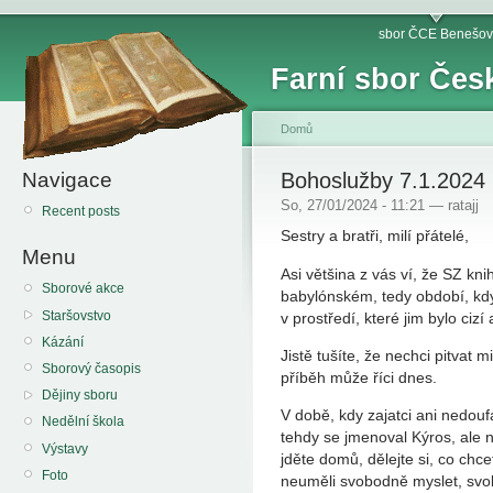
sbor ČCE Benešov
Farní sbor Čes
Domů
Navigace
Bohoslužby 7.1.2024 
So, 27/01/2024 - 11:21 — ratajj
Recent posts
Sestry a bratři, milí přátelé,
Menu
Asi většina z vás ví, že SZ kn
Sborové akce
babylónském, tedy období, kdy 
Staršovstvo
v prostředí, které jim bylo cizí
Kázání
Jistě tušíte, že nechci pitvat 
Sborový časopis
příběh může říci dnes.
Dějiny sboru
V době, kdy zajatci ani nedouf
Nedělní škola
tehdy se jmenoval Kýros, ale n
Výstavy
jděte domů, dělejte si, co chc
Foto
neuměli svobodně myslet, svob