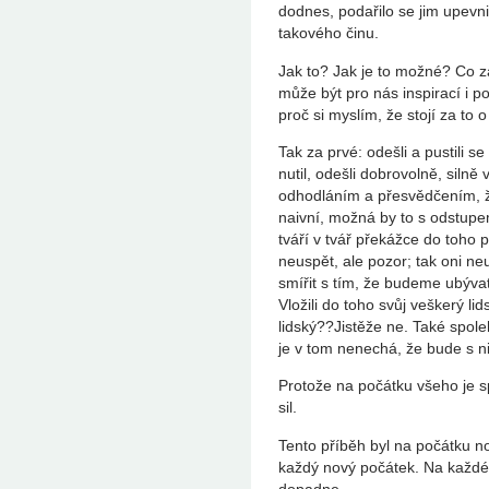
dodnes, podařilo se jim upev
takového činu.
Jak to? Jak je to možné? Co za
může být pro nás inspirací i p
proč si myslím, že stojí za to 
Tak za prvé: odešli a pustili se
nutil, odešli dobrovolně, silně 
odhodláním a přesvědčením, ž
naivní, možná by to s odstupem 
tváří v tvář překážce do toho pr
neuspět, ale pozor; tak oni ne
smířit s tím, že budeme ubývat
Vložili do toho svůj veškerý li
lidský??Jistěže ne. Také spole
je v tom nenechá, že bude s n
Protože na počátku všeho je s
sil.
Tento příběh byl na počátku no
každý nový počátek. Na každé
dopadne.