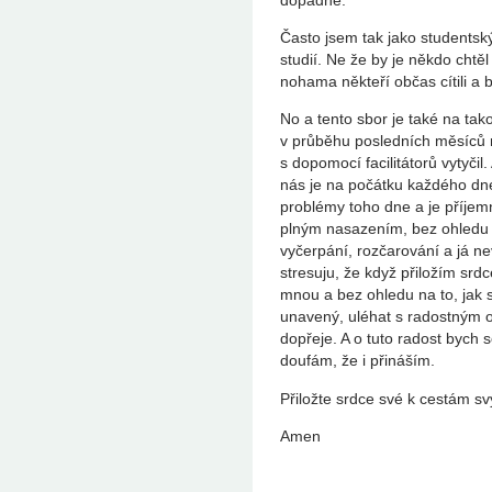
Často jsem tak jako studentský
studií. Ne že by je někdo chtě
nohama někteří občas cítili a 
No a tento sbor je také na tak
v průběhu posledních měsíců na
s dopomocí facilitátorů vytyčil.
nás je na počátku každého dn
problémy toho dne a je příjem
plným nasazením, bez ohledu n
vyčerpání, rozčarování a já n
stresuju, že když přiložím sr
mnou a bez ohledu na to, jak s
unavený, uléhat s radostným 
dopřeje. A o tuto radost bych s
doufám, že i přináším.
Přiložte srdce své k cestám s
Amen