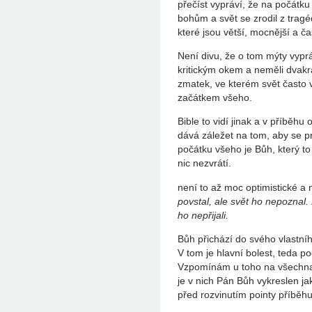
přečíst vypráví, že na počátku
bohům a svět se zrodil z tragéd
které jsou větší, mocnější a čas
Není divu, že o tom mýty vyprávě
kritickým okem a neměli dvakrá
zmatek, ve kterém svět často 
začátkem všeho.
Bible to vidí jinak a v příběhu 
dává záležet na tom, aby se p
počátku všeho je Bůh, který t
nic nezvrátí.
není to až moc optimistické a n
povstal, ale svět ho nepoznal. 
ho nepřijali.
Bůh přichází do svého vlastní
V tom je hlavní bolest, teda pod
Vzpomínám u toho na všechna
je v nich Pán Bůh vykreslen ja
před rozvinutím pointy příběhu