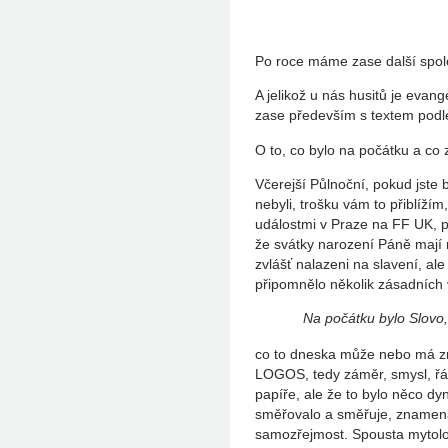
Po roce máme zase další spol
A jelikož u nás husitů je evan
zase především s textem podl
O to, co bylo na počátku a co 
Včerejší Půlnoční, pokud jste 
nebyli, trošku vám to přiblíží
událostmi v Praze na FF UK, p 
že svátky narození Páně mají 
zvlášť nalazeni na slavení, a
připomnělo několik zásadních 
Na počátku bylo Slovo,
co to dneska může nebo má zn
LOGOS, tedy záměr, smysl, řá
papíře, ale že to bylo něco d
směřovalo a směřuje, znamená t
samozřejmost. Spousta mytolog