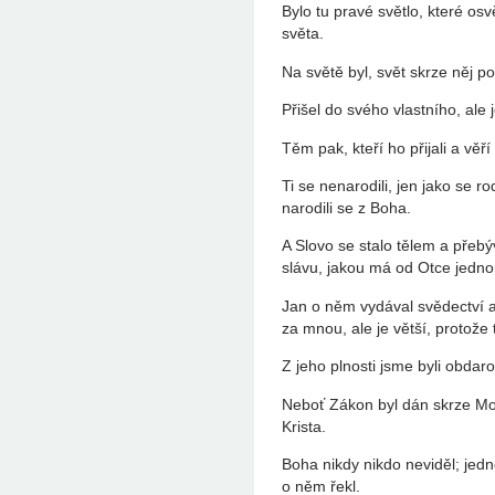
Bylo tu pravé světlo, které os
světa.
Na světě byl, svět skrze něj po
Přišel do svého vlastního, ale j
Těm pak, kteří ho přijali a věř
Ti se nenarodili, jen jako se r
narodili se z Boha.
A Slovo se stalo tělem a přebý
slávu, jakou má od Otce jednor
Jan o něm vydával svědectví a 
za mnou, ale je větší, protože t
Z jeho plnosti jsme byli obdaro
Neboť Zákon byl dán skrze Moj
Krista.
Boha nikdy nikdo neviděl; jed
o něm řekl.