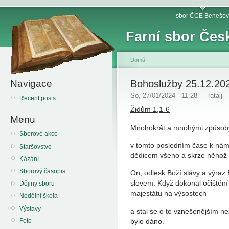
sbor ČCE Benešov
Farní sbor Čes
Domů
Navigace
Bohoslužby 25.12.20
So, 27/01/2024 - 11:28 — ratajj
Recent posts
Židům 1,1-6
Menu
Mnohokrát a mnohými způsoby
Sborové akce
v tomto posledním čase k nám 
Staršovstvo
dědicem všeho a skrze něhož st
Kázání
Sborový časopis
On, odlesk Boží slávy a výra
slovem. Když dokonal očištění 
Dějiny sboru
majestátu na výsostech
Nedělní škola
Výstavy
a stal se o to vznešenějším n
Foto
bylo dáno.