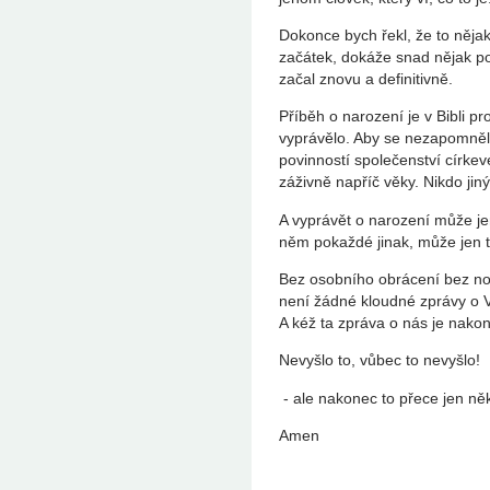
Dokonce bych řekl, že to něja
začátek, dokáže snad nějak p
začal znovu a definitivně.
Příběh o narození je v Bibli p
vyprávělo. Aby se nezapomnělo
povinností společenství církev
záživně napříč věky. Nikdo jin
A vyprávět o narození může je
něm pokaždé jinak, může jen ta
Bez osobního obrácení bez no
není žádné kloudné zprávy o 
A kéž ta zpráva o nás je nak
Nevyšlo to, vůbec to nevyšlo!
- ale nakonec to přece jen ně
Amen