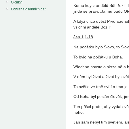
O církvi
Komu kdy z andělů Bůh řekl: ‚Ty
Ochrana osobních dat
jinde se praví: ‚Já mu budu O
A když chce uvést Prvorozenéh
všichni andělé Boží!‘
Jan 1,1-18
Na počátku bylo Slovo, to Slov
To bylo na počátku u Boha.
Všechno povstalo skrze ně a b
V něm byl život a život byl světl
To světlo ve tmě svítí a tma je 
Od Boha byl poslán člověk, j
Ten přišel proto, aby vydal svě
něho.
Jan sám nebyl tím světlem, ale