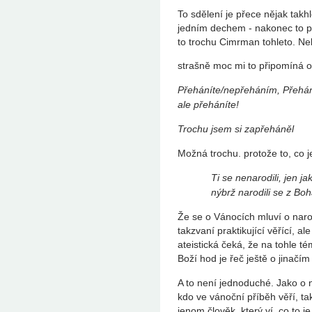
To sdělení je přece nějak takhl
jedním dechem - nakonec to p
to trochu Cimrman tohleto. N
strašně moc mi to připomíná 
Přeháníte/nepřeháním, Přehá
ale přeháníte!
Trochu jsem si zapřeháněl
Možná trochu. protože to, co je
Ti se nenarodili, jen j
nýbrž narodili se z Boh
Že se o Vánocích mluví o naroz
takzvaní praktikující věřící, a
ateistická čeká, že na tohle t
Boží hod je řeč ještě o jinačím 
A to není jednoduché. Jako o
kdo ve vánoční příběh věří, t
jenom člověk, který ví, co to je