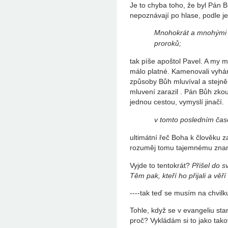
Je to chyba toho, že byl Pán 
nepoznávají po hlase, podle j
Mnohokrát a mnohými 
proroků;
tak píše apoštol Pavel. A my m
málo platné. Kamenovali vyhá
způsoby Bůh mluvíval a stejně
mluvení zarazil . Pán Bůh zkou
jednou cestou, vymyslí jinačí.
v tomto posledním čas
ultimátní řeč Boha k člověku
rozuměj tomu tajemnému znam
Vyjde to tentokrát?
Přišel do s
Těm pak, kteří ho přijali a věř
----tak teď se musím na chvilku
Tohle, když se v evangeliu stan
proč? Vykládám si to jako tak