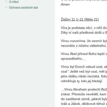
O církvi
Amen
Ochrana osobních dat
Židům 11,1‒11 (Bible 21)
Víra je podstata věcí, v něž d
Díky ní naši předkové došli u 
Vírou rozumíme, že vesmír byl
nevzniklo z ničeho viditelného.
Vírou Ábel přinesl Bohu lepší o
spravedlivého…
Vírou byl Enoch odsud vzat, ab
vzal.“ Ještě než byl vzat, měl
jeho oblibu nikdo nezíská. Kdo
odměňuje ty, kdo jej hledají.
…Vírou Abraham poslechl Boží 
získat. Přestože nevěděl, kam 
do zaslíbené země, jakkoli byla
Izák a Jákob, dědicové téhož z