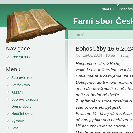
sbor ČCE Benešov
Farní sbor Čes
Domů
Navigace
Bohoslužby 16.6.202
Ne, 16/06/2024 - 19:55 — ratajj
Recent posts
Hospodine, věrný Bože,
Menu
velké je tvé milosrdenství k čl
Chválíme tě a děkujeme, že se
Sborové akce
Děkujeme, že ti v tom nebrání
Staršovstvo
ani naše nevěrnosti a náš hříc
Kázání
naše zabedněné dveře.
Sborový časopis
Z upřímného srdce prosíme o
Dějiny sboru
všeho, co mělo být jinak.
Prosíme tě, dávej nám zakouše
Nedělní škola
uč nás ji přijímat a nacházet v
Výstavy
Uč nás zbavovat se strachu.
Foto
O to tě prosíme ve jménu naše