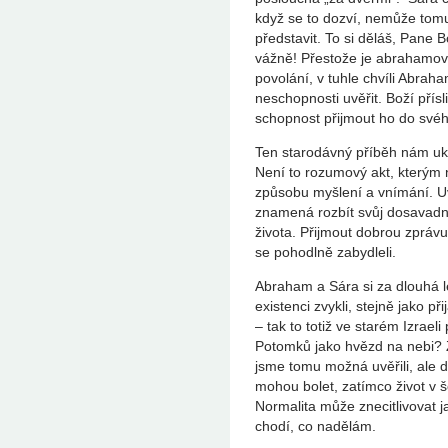
když se to dozví, nemůže tomu 
představit. To si děláš, Pane 
vážně! Přestože je abrahamovs
povolání, v tuhle chvíli Abrah
neschopnosti uvěřit. Boží přísli
schopnost přijmout ho do svéh
Ten starodávný příběh nám uk
Není to rozumový akt, kterým
způsobu myšlení a vnímání. Uv
znamená rozbít svůj dosavadn
života. Přijmout dobrou zpráv
se pohodlně zabydleli.
Abraham a Sára si za dlouhá l
existenci zvykli, stejně jako př
– tak to totiž ve starém Izrael
Potomků jako hvězd na nebi? Zl
jsme tomu možná uvěřili, ale d
mohou bolet, zatímco život v 
Normalita může znecitlivovat j
chodí, co nadělám.