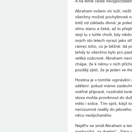
A na téhle cestě nevypočitatel
Abraham ovšem víc tuší, nežli v
všechny možné pochybnosti na
totiž od základu divná: je po
stínu stanu a čeká, až to přejd
stojí tu v tuhle chvíli, kdy nik
svých sto letech vyrazí jako st
rámec toho, co je běžné: dá p
tehdy to všechno bylo pro past
veliká vzácnost. Abraham nav
chápe, že k němu v nich přichá
později zjistí, že je jeden ve t
Hostina je v tomhle vyprávění
sdělení: pokud máme zaslech
vnitřně připravit, rozdrobit tv
slova mohla proniknout do duš
mělo i srdce. Tím spíš, když 
nerozumné reality do jalového, 
něco neslýchaného.
Nejdřív se smál Abraham a teď
poslouchá „za dveřmi“. Sára ch