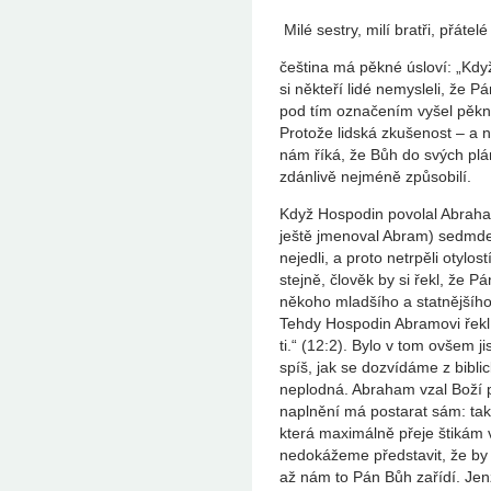
Milé sestry, milí bratři, přátelé
čeština má pěkné úsloví: „Kdy
si někteří lidé nemysleli, že
pod tím označením vyšel pěkný
Protože lidská zkušenost – a 
nám říká, že Bůh do svých plán
zdánlivě nejméně způsobilí.
Když Hospodin povolal Abraha
ještě jmenoval Abram) sedmdesá
nejedli, a proto netrpěli otylo
stejně, člověk by si řekl, že 
někoho mladšího a statnějšího.
Tehdy Hospodin Abramovi řekl
ti.“ (12:2). Bylo v tom ovšem j
spíš, jak se dozvídáme z bibli
neplodná. Abraham vzal Boží př
naplnění má postarat sám: tak 
která maximálně přeje štikám 
nedokážeme představit, že by 
až nám to Pán Bůh zařídí. Jenž