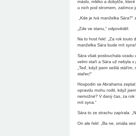
máslo, mléko a dobytče, které p
u nich pod stromem, zatímco je
„Kde je tvá manželka Sára?“ z
„Zde ve stanu,“ odpověděl.
Na to host řekl: „Za rok touto 
manželka Sára bude mít syna!
Sára však poslouchala vzadu u
velmi staří a Sára už nebyla 
„Teď, když jsem sešlá stářím,
stařec!“
Hospodin se Abrahama zeptal: 
opravdu mohu rodit, když jsem
nemožné? V daný čas, za rok 
mít syna.“
Sára to ze strachu zapírala: „
On ale řekl: „Ba ne, smála ses