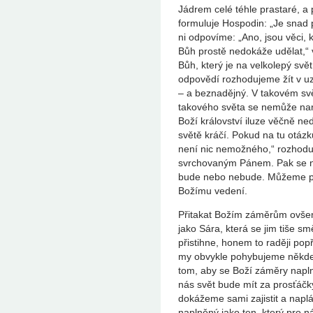
Jádrem celé téhle prastaré, a p
formuluje Hospodin: „Je sna
ni odpovíme: „Ano, jsou věci, 
Bůh prostě nedokáže udělat,“ 
Bůh, který je na velkolepý svět,
odpovědí rozhodujeme žít v uza
‒ a beznadějný. V takovém svě
takového světa se nemůže naro
Boží království iluze věčně ned
světě kráčí. Pokud na tu otá
není nic nemožného,“ rozhoduj
svrchovaným Pánem. Pak se n
bude nebo nebude. Můžeme pust
Božímu vedení.
Přitakat Božím záměrům ovšem
jako Sára, která se jim tiše sm
přistihne, honem to raději pop
my obvykle pohybujeme někde
tom, aby se Boží záměry naplni
nás svět bude mít za prosťáčky
dokážeme sami zajistit a naplá
naplněný jako ten, který pro nás