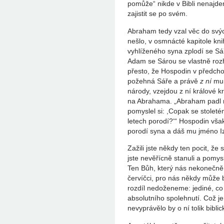
pomůže“ nikde v Bibli nenajde
zajistit se po svém.
Abraham tedy vzal věc do svýc
nešlo, v osmnácté kapitole kn
vyhlíženého syna zplodí se Sář
Adam se Sárou se vlastně rozho
přesto, že Hospodin v předcho
požehná Sáře a právě
z ní
mu 
národy, vzejdou z ní králové k
na Abrahama. „Abraham padl na
pomyslel si: ,Copak se stolet
letech porodí?‘“ Hospodin však
porodí syna a dáš mu jméno I
Zažili jste někdy ten pocit, že
jste nevěřícně stanuli a pomysl
Ten Bůh, který nás nekonečně 
červíčci, pro nás někdy může
rozdíl nedoženeme: jediné, co 
absolutního spolehnutí. Což je
nevyprávělo by o ní tolik bibli