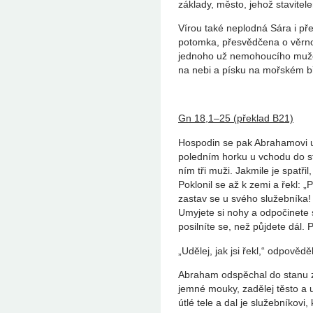
základy, město, jehož stavitel
Vírou také neplodná Sára i pře
potomka, přesvědčena o věrnost
jednoho už nemohoucího muže
na nebi a písku na mořském b
Gn 18,1‒25 (překlad B21)
Hospodin se pak Abrahamovi u
poledním horku u vchodu do st
ním tři muži. Jakmile je spatři
Poklonil se až k zemi a řekl: 
zastav se u svého služebníka!
Umyjete si nohy a odpočinete 
posilníte se, než půjdete dál. 
„Udělej, jak jsi řekl,“ odpověděl
Abraham odspěchal do stanu za
jemné mouky, zadělej těsto a 
útlé tele a dal je služebníkovi,