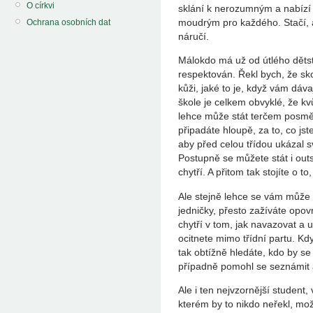
O církvi
sklání k nerozumným a nabízí 
moudrým pro každého. Stačí, a
Ochrana osobních dat
náručí.
Málokdo má už od útlého dětství
respektován. Řekl bych, že sko
kůži, jaké to je, když vám dáva
škole je celkem obvyklé, že 
lehce může stát terčem posměc
připadáte hloupě, za to, co jste
aby před celou třídou ukázal s
Postupně se můžete stát i outs
chytří. A přitom tak stojíte o t
Ale stejně lehce se vám může 
jedničky, přesto zažíváte opo
chytří v tom, jak navazovat a 
ocitnete mimo třídní partu. Kdy
tak obtížně hledáte, kdo by se 
případně pomohl se seznámit 
Ale i ten nejvzornější student
kterém by to nikdo neřekl, mo