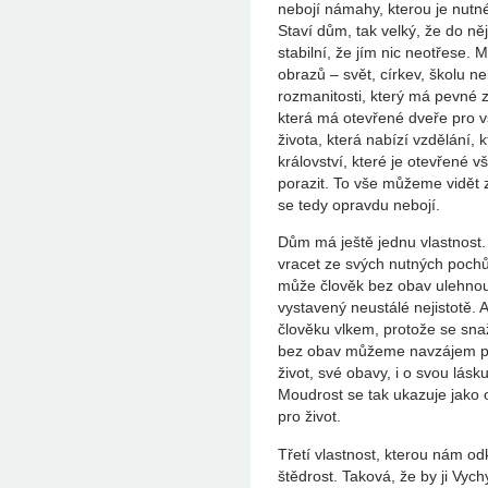
nebojí námahy, kterou je nutn
Staví dům, tak velký, že do n
stabilní, že jím nic neotřese
obrazů – svět, církev, školu ne
rozmanitosti, který má pevné 
která má otevřené dveře pro v
života, která nabízí vzdělání, k
království, které je otevřené 
porazit. To vše můžeme vidět
se tedy opravdu nebojí.
Dům má ještě jednu vlastnost
vracet ze svých nutných pochů
může člověk bez obav ulehnout.
vystavený neustálé nejistotě. A 
člověku vlkem, protože se sna
bez obav můžeme navzájem podě
život, své obavy, i o svou lás
Moudrost se tak ukazuje jako 
pro život.
Třetí vlastnost, kterou nám odk
štědrost. Taková, že by ji Vyc