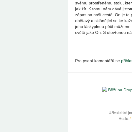
svému prostřenému stolu, kter
jak žít. K tomu nám dává jisto
zápas na naší cestě. On je ta 
obětavý a sklánějící se ke ka
jeho láskyplnou péčí můžeme p
světě jako On. S otevřenou n
Pro psaní komentářů se
přihla
Uživatelské j
Heslo:
*