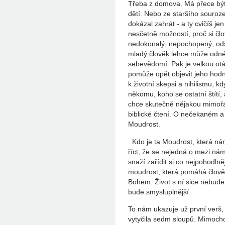
Třeba z domova. Má přece být j
dětí. Nebo ze staršího souroz
dokázal zahrát - a ty cvičíš je
nesčetně možností, proč si čl
nedokonalý, nepochopený, odst
mladý člověk lehce může odnés
sebevědomí. Pak je velkou ot
pomůže opět objevit jeho hod
k životní skepsi a nihilismu, 
někomu, koho se ostatní štítí,
chce skutečně nějakou mimořá
biblické čtení. O nečekaném a
Moudrost.
Kdo je ta Moudrost, která ná
říct, že se nejedná o mezi nám
snaží zařídit si co nejpohodlně
moudrost, která pomáhá člově
Bohem. Život s ní sice nebud
bude smysluplnější.
To nám ukazuje už první verš
vytyčila sedm sloupů. Mimocho