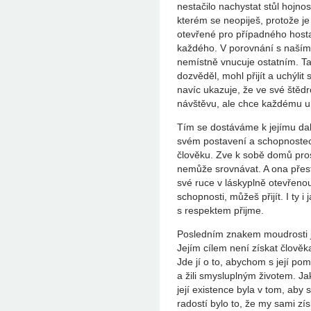
nestačilo nachystat stůl hojno
kterém se neopiješ, protože 
otevřené pro případného hosta
každého. V porovnání s naším
nemístně vnucuje ostatním. Tak
dozvěděl, mohl přijít a uchýlit 
navíc ukazuje, že ve své štědr
návštěvu, ale chce každému um
Tím se dostáváme k jejímu da
svém postavení a schopnostec
člověku. Zve k sobě domů pro
nemůže srovnávat. A ona přesto
své ruce v láskyplně otevřeno
schopnosti, můžeš přijít. I ty 
s respektem přijme.
Posledním znakem moudrosti j
Jejím cílem není získat člověka
Jde jí o to, abychom s její pom
a žili smysluplným životem. J
její existence byla v tom, aby
radostí bylo to, že my sami z