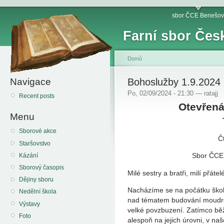
sbor ČCE Benešov
Farní sbor Čes
Domů
Navigace
Bohoslužby 1.9.2024 
Po, 02/09/2024 - 21:30 — ratajj
Recent posts
Otevřená
Menu
Sborové akce
Č
Staršovstvo
Sbor ČCE 
Kázání
Sborový časopis
Milé sestry a bratři, milí přátel
Dějiny sboru
Nacházíme se na počátku školn
Nedělní škola
nad tématem budování moudrost
Výstavy
velké povzbuzení. Zatímco běžn
Foto
alespoň na jejich úrovni, v n