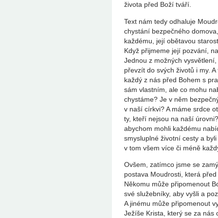
života před Boží tváří.
Text nám tedy odhaluje Moudrost 
chystání bezpečného domova, j
každému, její obětavou starost
Když přijmeme její pozvání, n
Jednou z možných vysvětlení, ž
převzít do svých životů i my. A
každý z nás před Bohem s praco
sám vlastním, ale co mohu na
chystáme? Je v něm bezpečný 
v naší církvi? A máme srdce ot
ty, kteří nejsou na naší úrovni
abychom mohli každému nabídn
smysluplné životní cesty a by
v tom všem více či méně k
Ovšem, zatímco jsme se zamýš
postava Moudrosti, která před
Někomu může připomenout Boha
své služebníky, aby vyšli a po
A jinému může připomenout v
Ježíše Krista, který se za nás