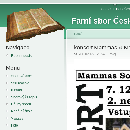
sbor ČCE Benešov
Farní sbor Čes
Domů
Navigace
koncert Mammas & M
St, 26/11/2025 - 23:54 — ratajj
Recent posts
Menu
Sborové akce
Staršovstvo
Kázání
Sborový časopis
Dějiny sboru
Nedělní škola
Výstavy
Foto