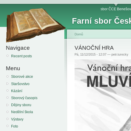
sbor ČCE Benešov
Farní sbor Čes
Domů
Navigace
VÁNOČNÍ HRA
Pá, 11/12/2015 - 12:07 — petr.turecky
Recent posts
Menu
Sborové akce
Staršovstvo
Kázání
Sborový časopis
Dějiny sboru
Nedělní škola
Výstavy
Foto