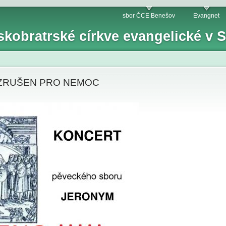
sbor ČCE Benešov
Evangnet
skobratrské církve evangelické v
na ZRUŠEN PRO NEMOC