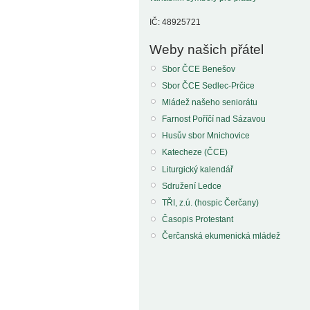
IČ: 48925721
Weby našich přátel
Sbor ČCE Benešov
Sbor ČCE Sedlec-Prčice
Mládež našeho seniorátu
Farnost Poříčí nad Sázavou
Husův sbor Mnichovice
Katecheze (ČCE)
Liturgický kalendář
Sdružení Ledce
TŘI, z.ú. (hospic Čerčany)
Časopis Protestant
Čerčanská ekumenická mládež