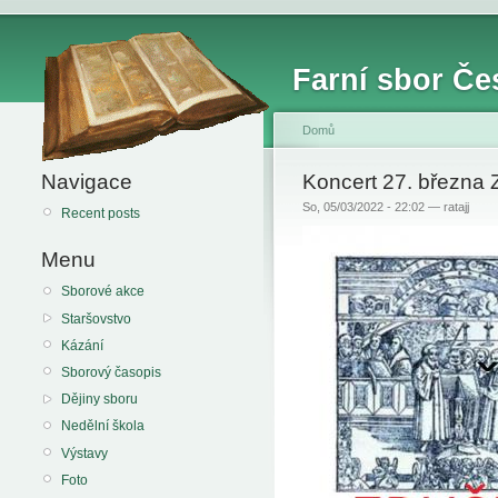
Farní sbor Če
Domů
Navigace
Koncert 27. břez
So, 05/03/2022 - 22:02 — ratajj
Recent posts
Menu
Sborové akce
Staršovstvo
Kázání
Sborový časopis
Dějiny sboru
Nedělní škola
Výstavy
Foto