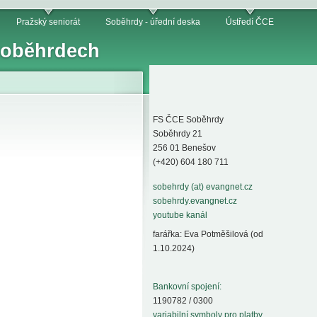
Pražský seniorát
Soběhrdy - úřední deska
Ústředí ČCE
 Soběhrdech
FS ČCE Soběhrdy
Soběhrdy 21
256 01 Benešov
(+420) 604 180 711
sobehrdy (at) evangnet.cz
sobehrdy.evangnet.cz
youtube kanál
farářka: Eva Potměšilová (od
1.10.2024)
Bankovní spojení:
1190782 / 0300
variabilní symboly pro platby