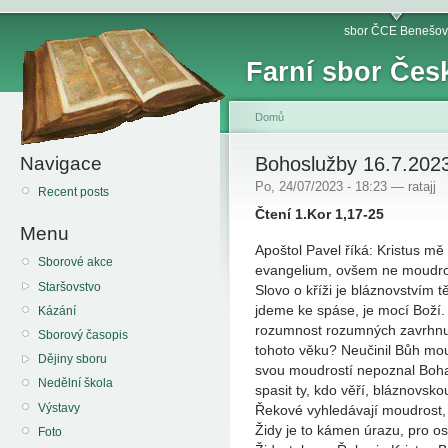
sbor ČCE Benešov
Farní sbor Čes
Domů
Navigace
Bohoslužby 16.7.2023
Po, 24/07/2023 - 18:23 — ratajj
Recent posts
Čtení 1.Kor 1,17-25
Menu
Apoštol Pavel říká: Kristus mě t
Sborové akce
evangelium, ovšem ne moudrost
Staršovstvo
Slovo o kříži je bláznovstvím 
jdeme ke spáse, je mocí Boží
Kázání
rozumnost rozumných zavrhnu. 
Sborový časopis
tohoto věku? Neučinil Bůh mou
Dějiny sboru
svou moudrostí nepoznal Boha 
Nedělní škola
spasit ty, kdo věří, bláznovsk
Výstavy
Řekové vyhledávají moudrost,
Židy je to kámen úrazu, pro os
Foto