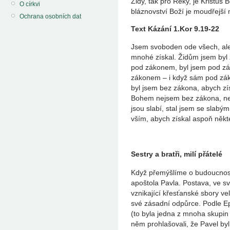
Židy, tak pro Řeky, je Kristus
O církvi
bláznovství Boží je moudřejší ne
Ochrana osobních dat
Text Kázání 1.Kor 9.19-22
Jsem svoboden ode všech, ale
mnohé získal. Židům jsem byl ž
pod zákonem, byl jsem pod zák
zákonem – i když sám pod zák
byl jsem bez zákona, abych zís
Bohem nejsem bez zákona, ne
jsou slabí, stal jsem se slabý
vším, abych získal aspoň někt
Sestry a bratři, milí přátelé
Když přemýšlíme o budoucnos
apoštola Pavla. Postava, ve s
vznikající křesťanské sbory ve
své zásadní odpůrce. Podle Ep
(to byla jedna z mnoha skupin
něm prohlašovali, že Pavel by