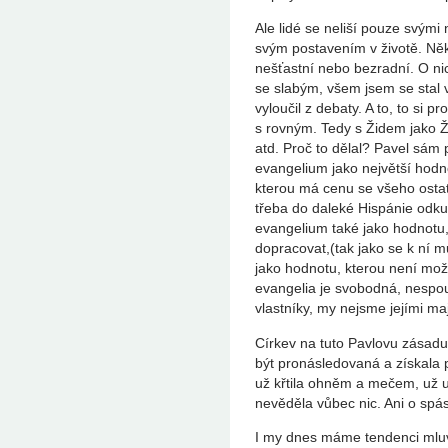
Ale lidé se neliší pouze svými
svým postavením v životě. Někte
nešťastní nebo bezradní. O nic
se slabým, všem jsem se stal 
vyloučil z debaty. A to, to si
s rovným. Tedy s Židem jako Ž
atd. Proč to dělal? Pavel sám
evangelium jako největší hodn
kterou má cenu se všeho ostatn
třeba do daleké Hispánie odkud
evangelium také jako hodnotu
dopracovat,(tak jako se k ní 
jako hodnotu, kterou není možn
evangelia je svobodná, nespou
vlastníky, my nejsme jejími maji
Církev na tuto Pavlovu zásadu
být pronásledovaná a získala p
už křtila ohněm a mečem, už u
nevěděla vůbec nic. Ani o spás
I my dnes máme tendenci mluvi