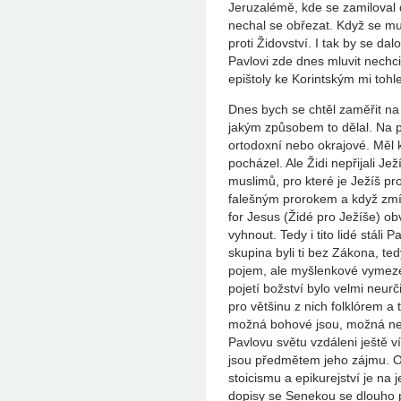
Jeruzalémě, kde se zamiloval d
nechal se obřezat. Když se mu 
proti Židovství. I tak by se da
Pavlovi zde dnes mluvit nechci,
epištoly ke Korintským mi tohl
Dnes bych se chtěl zaměřit na 
jakým způsobem to dělal. Na p
ortodoxní nebo okrajové. Měl 
pocházel. Ale Židi nepřijali Je
muslimů, pro které je Ježíš p
falešným prorokem a když zmí
for Jesus (Židé pro Ježíše) ob
vyhnout. Tedy i tito lidé stáli P
skupina byli ti bez Zákona, te
pojem, ale myšlenkové vymezen
pojetí božství bylo velmi neurč
pro většinu z nich folklórem a 
možná bohové jsou, možná nejso
Pavlovu světu vzdáleni ještě ví
jsou předmětem jeho zájmu. Osta
stoicismu a epikurejství je na 
dopisy se Senekou se dlouho 