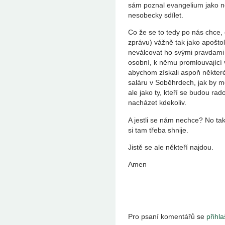
sám poznal evangelium jako ne
nesobecky sdílet.
Co že se to tedy po nás chce,
zprávu) vážně tak jako apoštol
neválcovat ho svými pravdami a
osobní, k němu promlouvající
abychom získali aspoň někter
saláru v Soběhrdech, jak by m
ale jako ty, kteří se budou r
nacházet kdekoliv.
A jestli se nám nechce? No tak
si tam třeba shnije.
Jistě se ale někteří najdou.
Amen
Pro psaní komentářů se
přihla