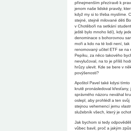
přinejmenším přezíravě k prav
jenom naše lidské pravdy, kter
když my si to třeba myslíme. 
stejné, stejně milované děti 
v Chotěboři na setkání studen
ještě bylo mnoho lidí), kdy je
denominace s bohorovnou samoz
moři a kdo na té lodi není, ta
renomovaný učitel ETF se na m
Pepíku, za něco takového bych 
nevylučoval, na to je příliš hod
hrůzy ulevit. Kde se bere v ně
povýšenosti?
Apoštol Pavel také kdysi tímto
krutě pronásledoval křesťany, 
správného názoru neváhal krutě s
oslepl, aby prohlédl a ten svů
stejnou vehemencí jemu vlastní
služebník všech, který je ocho
Jak bychom si tedy odpověděli 
vůbec bavil, proč a jakým způ