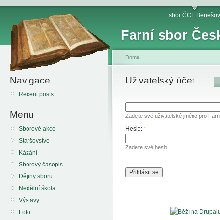
sbor ČCE Benešov
Farní sbor Čes
Domů
Navigace
Uživatelský účet
Recent posts
Menu
Zadejte své uživatelské jméno pro Far
Heslo:
*
Sborové akce
Staršovstvo
Zadejte své heslo.
Kázání
Sborový časopis
Dějiny sboru
Nedělní škola
Výstavy
Foto