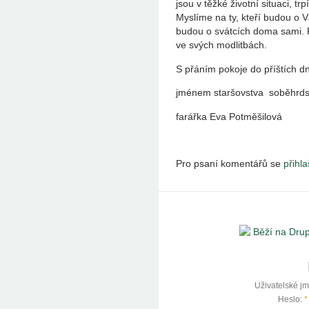
jsou v těžké životní situaci, tr
Myslíme na ty, kteří budou o V
budou o svátcích doma sami. P
ve svých modlitbách.
S přáním pokoje do příštích d
jménem staršovstva soběhrd
farářka Eva Potměšil
Pro psaní komentářů se
přihla
Uživatelské j
Heslo:
*