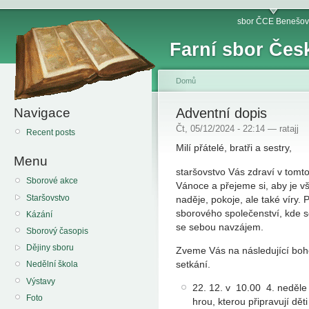
sbor ČCE Benešov
Farní sbor Čes
Domů
Navigace
Adventní dopis
Čt, 05/12/2024 - 22:14 — ratajj
Recent posts
Milí přátelé, bratři a sestry,
Menu
staršovstvo Vás zdraví v tomt
Sborové akce
Vánoce a přejeme si, aby je vši
Staršovstvo
naděje, pokoje, ale také víry
sborového společenství, kde 
Kázání
se sebou navzájem.
Sborový časopis
Dějiny sboru
Zveme Vás na následující boho
setkání
Nedělní škola
Výstavy
22. 12. v 10.00 4. neděle
Foto
hrou, kterou připravují d