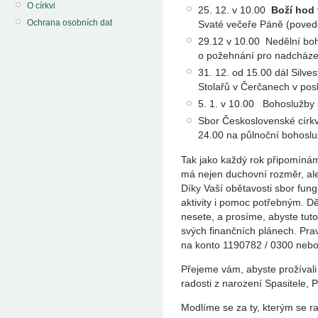
O církvi
25. 12. v 10.00
Boží hod
Ochrana osobních dat
Svaté večeře Páně (poved
29.12 v 10.00 Nedělní boh
o požehnání pro nadcházej
31. 12. od 15.00 dál Silve
Stolařů v Čerčanech v po
5. 1. v 10.00 Bohoslužby
Sbor Československé církv
24.00 na půlnoční bohosl
Tak jako každý rok připomínám
má nejen duchovní rozměr, ale 
Díky Vaší obětavosti sbor fun
aktivity i pomoc potřebným. D
nesete, a prosíme, abyste tuto
svých finančních plánech. Prav
na konto 1190782 / 0300 nebo
Přejeme vám, abyste prožívali 
radosti z narození Spasitele, 
Modlíme se za ty, kterým se ra