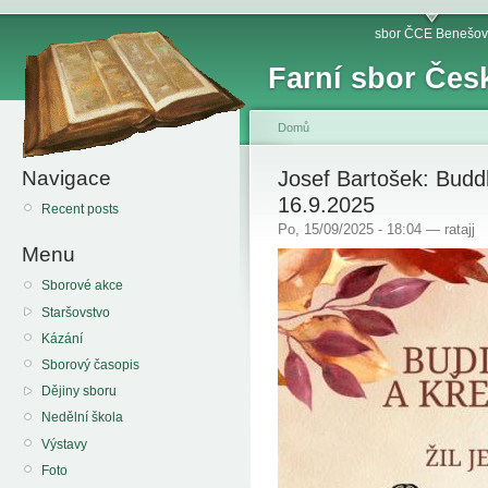
sbor ČCE Benešov
Farní sbor Čes
Domů
Navigace
Josef Bartošek: Budd
16.9.2025
Recent posts
Po, 15/09/2025 - 18:04 — ratajj
Menu
Sborové akce
Staršovstvo
Kázání
Sborový časopis
Dějiny sboru
Nedělní škola
Výstavy
Foto