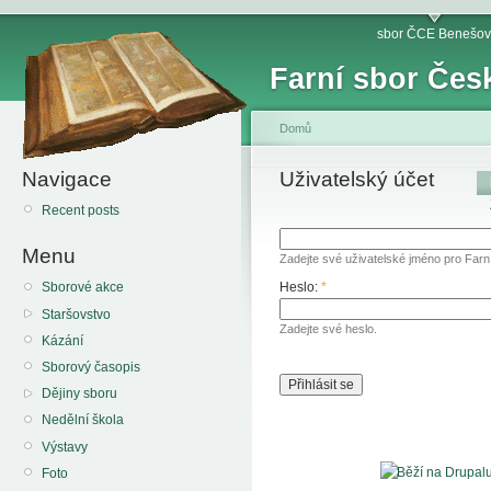
sbor ČCE Benešov
Farní sbor Čes
Domů
Navigace
Uživatelský účet
Recent posts
Menu
Zadejte své uživatelské jméno pro Far
Heslo:
*
Sborové akce
Staršovstvo
Zadejte své heslo.
Kázání
Sborový časopis
Dějiny sboru
Nedělní škola
Výstavy
Foto