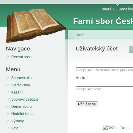
sbor ČCE Benešov
Farní sbor Čes
Domů
Navigace
Uživatelský účet
Recent posts
Menu
Zadejte své uživatelské jméno pro Far
Heslo:
*
Sborové akce
Staršovstvo
Zadejte své heslo.
Kázání
Sborový časopis
Dějiny sboru
Nedělní škola
Výstavy
Foto