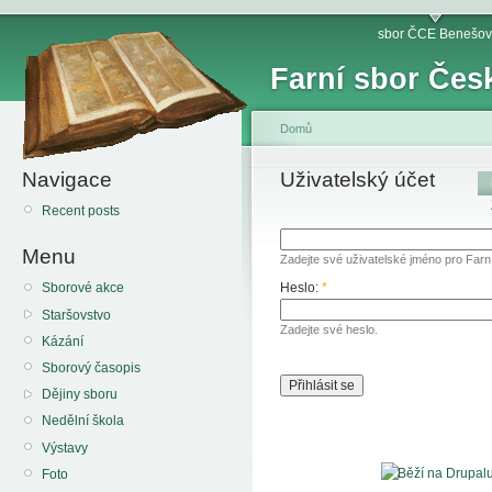
sbor ČCE Benešov
Farní sbor Čes
Domů
Navigace
Uživatelský účet
Recent posts
Menu
Zadejte své uživatelské jméno pro Far
Heslo:
*
Sborové akce
Staršovstvo
Zadejte své heslo.
Kázání
Sborový časopis
Dějiny sboru
Nedělní škola
Výstavy
Foto