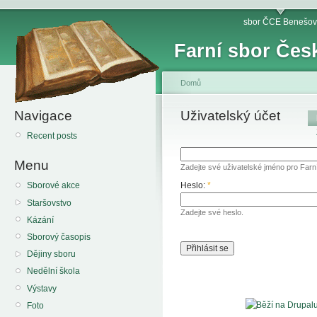
sbor ČCE Benešov
Farní sbor Čes
Domů
Navigace
Uživatelský účet
Recent posts
Menu
Zadejte své uživatelské jméno pro Far
Heslo:
*
Sborové akce
Staršovstvo
Zadejte své heslo.
Kázání
Sborový časopis
Dějiny sboru
Nedělní škola
Výstavy
Foto