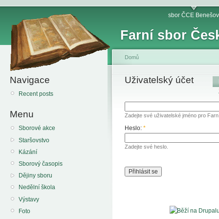
sbor ČCE Benešov
Farní sbor Čes
Domů
Navigace
Uživatelský účet
Recent posts
Menu
Zadejte své uživatelské jméno pro Far
Heslo:
*
Sborové akce
Staršovstvo
Zadejte své heslo.
Kázání
Sborový časopis
Dějiny sboru
Nedělní škola
Výstavy
Foto