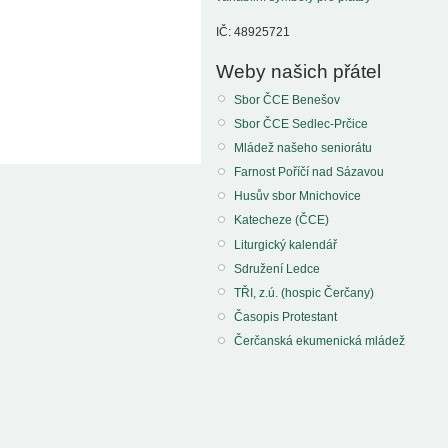
IČ: 48925721
Weby našich přátel
Sbor ČCE Benešov
Sbor ČCE Sedlec-Prčice
Mládež našeho seniorátu
Farnost Poříčí nad Sázavou
Husův sbor Mnichovice
Katecheze (ČCE)
Liturgický kalendář
Sdružení Ledce
TŘI, z.ú. (hospic Čerčany)
Časopis Protestant
Čerčanská ekumenická mládež