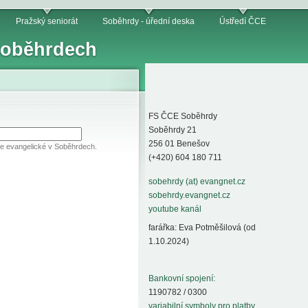
Pražský seniorát
Soběhrdy - úřední deska
Ústředí ČCE
 Soběhrdech
FS ČCE Soběhrdy
Soběhrdy 21
256 01 Benešov
ve evangelické v Soběhrdech.
(+420) 604 180 711
sobehrdy (at) evangnet.cz
sobehrdy.evangnet.cz
youtube kanál
farářka: Eva Potměšilová (od
1.10.2024)
Bankovní spojení:
1190782 / 0300
variabilní symboly pro platby