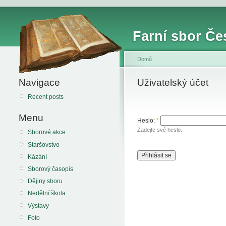
Farní sbor Če
Domů
Navigace
Uživatelský účet
Recent posts
Menu
Heslo:
*
Zadejte své heslo.
Sborové akce
Staršovstvo
Kázání
Sborový časopis
Dějiny sboru
Nedělní škola
Výstavy
Foto