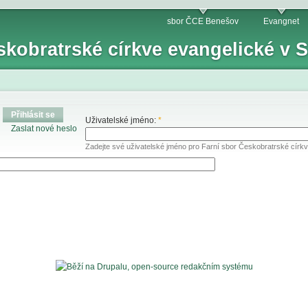
sbor ČCE Benešov
Evangnet
skobratrské církve evangelické v
Přihlásit se
Uživatelské jméno:
*
Zaslat nové heslo
Zadejte své uživatelské jméno pro Farní sbor Českobratrské círk