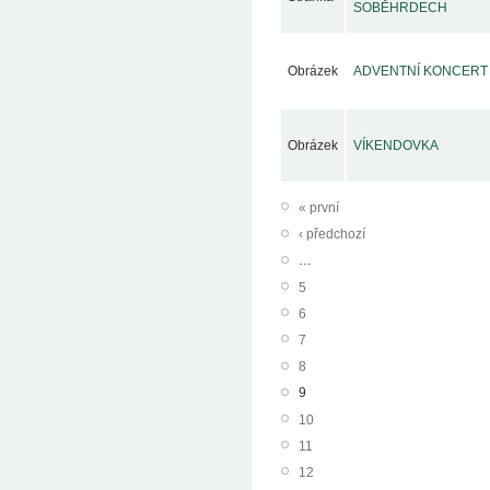
SOBĚHRDECH
Obrázek
ADVENTNÍ KONCERT
Obrázek
VÍKENDOVKA
« první
‹ předchozí
…
5
6
7
8
9
10
11
12