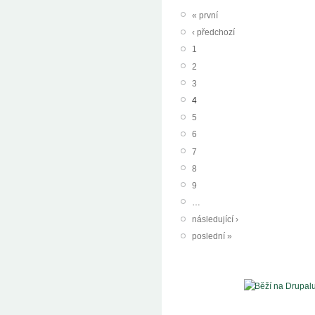
« první
‹ předchozí
1
2
3
4
5
6
7
8
9
…
následující ›
poslední »