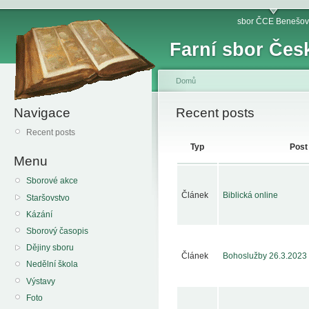
sbor ČCE Benešov
Farní sbor Čes
Domů
Navigace
Recent posts
Recent posts
Typ
Post
Menu
Sborové akce
Článek
Biblická online
Staršovstvo
Kázání
Sborový časopis
Dějiny sboru
Článek
Bohoslužby 26.3.2023 
Nedělní škola
Výstavy
Foto