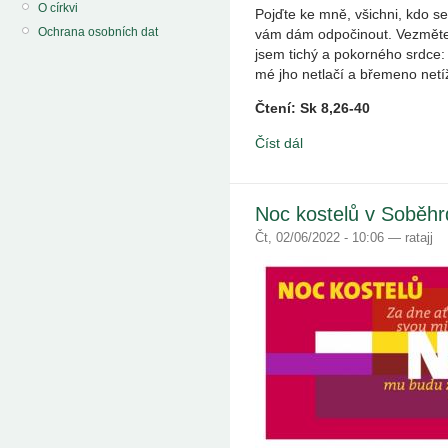
O církvi
Pojďte ke mně, všichni, kdo se
Ochrana osobních dat
vám dám odpočinout. Vezměte
jsem tichý a pokorného srdce:
mé jho netlačí a břemeno netíž
Čtení: Sk 8,26-40
Číst dál
Noc kostelů v Soběhr
Čt, 02/06/2022 - 10:06 — ratajj