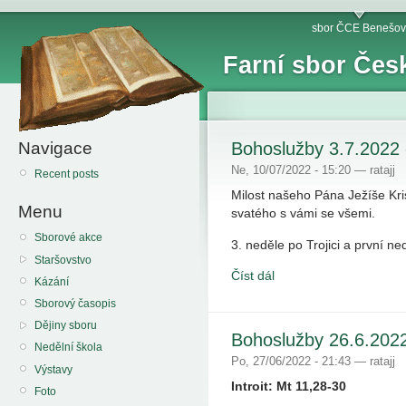
sbor ČCE Benešov
Farní sbor Čes
Navigace
Bohoslužby 3.7.2022
Ne, 10/07/2022 - 15:20 — ratajj
Recent posts
Milost našeho Pána Ježíše Kri
Menu
svatého s vámi se všemi.
Sborové akce
3. neděle po Trojici a první ne
Staršovstvo
Číst dál
Kázání
Sborový časopis
Dějiny sboru
Bohoslužby 26.6.2022
Nedělní škola
Po, 27/06/2022 - 21:43 — ratajj
Výstavy
Introit: Mt 11,28-30
Foto