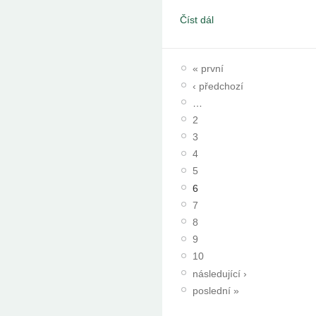
Číst dál
« první
‹ předchozí
…
2
3
4
5
6
7
8
9
10
následující ›
poslední »